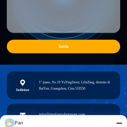
Invia
1° piano, No.10 YuYingStreet, LiJiaTang, distretto di
BaiYun, Guangzhou, Cina 510550
Indirizzo
info@implantsabutment.com
angels.dentalcenter@gmail.com
Email
Pan