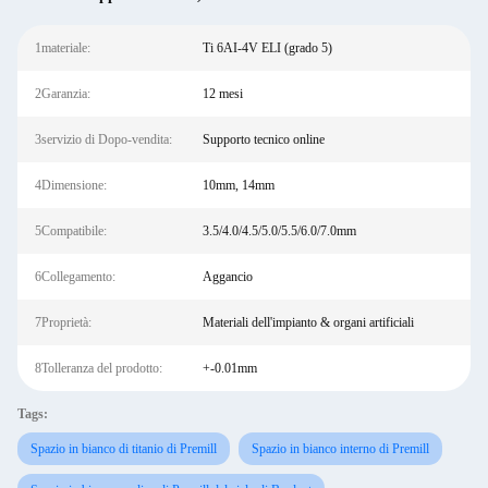
1materiale:
Ti 6AI-4V ELI (grado 5)
2Garanzia:
12 mesi
3servizio di Dopo-vendita:
Supporto tecnico online
4Dimensione:
10mm, 14mm
5Compatibile:
3.5/4.0/4.5/5.0/5.5/6.0/7.0mm
6Collegamento:
Aggancio
7Proprietà:
Materiali dell'impianto & organi artificiali
8Tolleranza del prodotto:
+-0.01mm
Tags:
Spazio in bianco di titanio di Premill
Spazio in bianco interno di Premill