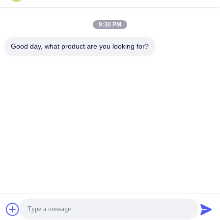
9:30 PM
+86-13678907329
Good day, what product are you looking for?
Telefono
ANGELS Dental Implant Solutions Center
ANGELS Dental Implant Solutions Center
Ottenga il migliore prezzo
Richiedi un preventivo