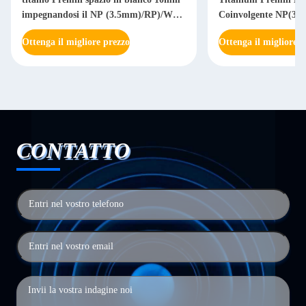
impegnandosi il NP (3.5mm)/RP)/WP
Coinvolgente NP(3.
(5.1mm) (di 4.1mm
Ottenga il migliore prezzo
Ottenga il migliore p
CONTATTO