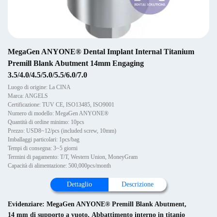
MegaGen ANYONE® Dental Implant Internal Titanium
Premill Blank Abutment 14mm Engaging
3.5/4.0/4.5/5.0/5.5/6.0/7.0
Luogo di origine: La CINA
Marca: ANGELS
Certificazione: TUV CE, ISO13485, ISO9001
Numero di modello: MegaGen ANYONE®
Quantità di ordine minimo: 10pcs
Prezzo: USD8~12/pcs (included screw, 10mm)
Imballaggi particolari: 1pcs/bag
Tempi di consegna: 3~5 giorni
Termini di pagamento: T/T, Western Union, MoneyGram
Capacità di alimentazione: 500,000pcs/month
Dettaglio
Descrizione
Evidenziare:
MegaGen ANYONE® Premill Blank Abutment
,
14 mm di supporto a vuoto
,
Abbattimento interno in titanio