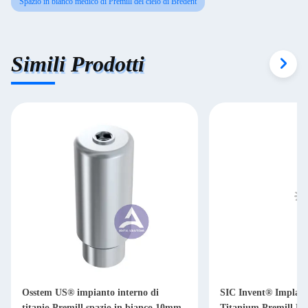
Spazio in bianco medico di Premill del cielo di Bredent
Simili Prodotti
Osstem US® impianto interno di
SIC Invent® Implant
titanio Premill spazio in bianco 10mm
Titanium Premill B